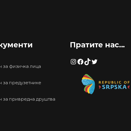
кументи
Пратите нас...
Instagram
Facebook
TikTok
Twitter
 за физичка лица
 за предузетнике
ч за привредна друштва