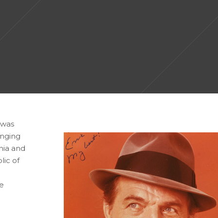
 was
inging
nia and
lic of
se