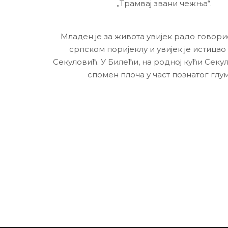
„Трамвај звани чежња“.
Младен је за живота увијек радо говори
српском поријеклу и увијек је истицао 
Секуловић. У Билећи, на родној кући Секу
спомен плоча у част познатог глум