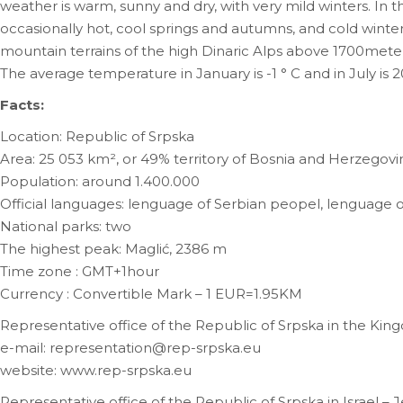
weather is warm, sunny and dry, with very mild winters. I
occasionally hot, cool springs and autumns, and cold winter
mountain terrains of the high Dinaric Alps above 1700meter
The average temperature in January is -1 ° C and in July is 2
Facts:
Location: Republic of Srpska
Area: 25 053 km², or 49% territory of Bosnia and Herzegovi
Population: around 1.400.000
Official languages: lenguage of Serbian peopel, lenguage
National parks: two
The highest peak: Maglić, 2386 m
Time zone : GMT+1hour
Currency : Convertible Mark – 1 EUR=1.95KM
Representative office of the Republic of Srpska in the Kin
e-mail: representation@rep-srpska.eu
website: www.rep-srpska.eu
Representative office of the Republic of Srpska in Israel – 