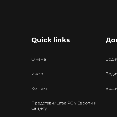
Quick links
До
О нама
Водич
Инфо
Водич
Контакт
Води
Представништва РС у Европи и
Свијету