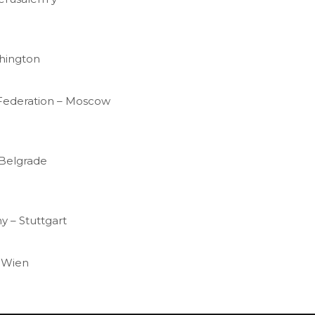
shington
n Federation – Moscow
 Belgrade
y – Stuttgart
– Wien