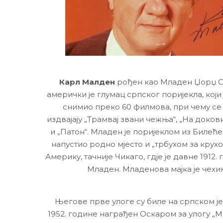
Карл Малден
рођен као Младен Џорџ 
амерички је глумац српског поријекла, који 
снимио преко 60 филмова, при чему се
издвајају „Трамвај звани чежња“, „На доко
и „Патон“. Младен је поријеклом из Билеће, 
напустио родно мјесто и „трбухом за крух
Америку, тачније Чикаго, гдје је давне 1912
Младен. Младенова мајка је чехи
Његове прве улоге су биле на српском јез
1952. године награђен Оскаром за улогу „М