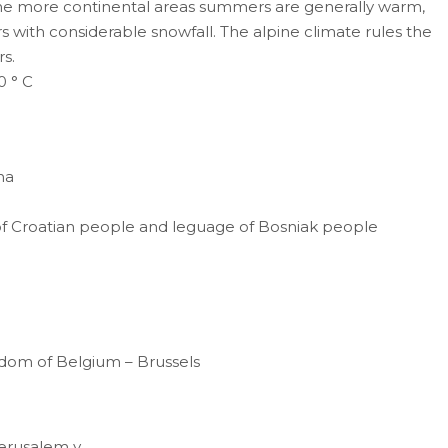
n the more continental areas summers are generally warm,
s with considerable snowfall. The alpine climate rules the
s.
0 ° C
na
 of Croatian people and leguage of Bosniak people
gdom of Belgium – Brussels
Jerusalem у