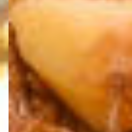
О
к
у
с
и