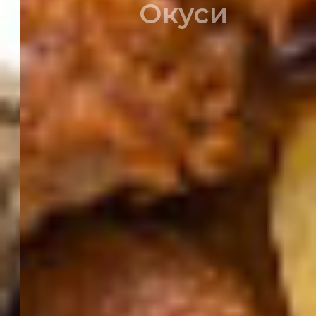
т
р
а
д
и
ц
и
ј
у