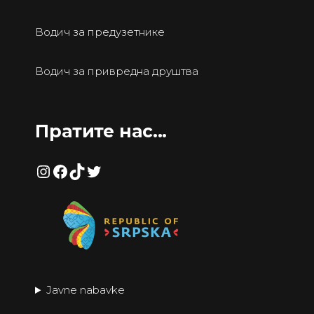
Водич за предузетнике
Водич за привредна друштва
Пратите нас...
Instagram
Facebook
TikTok
Twitter
Javne nabavke