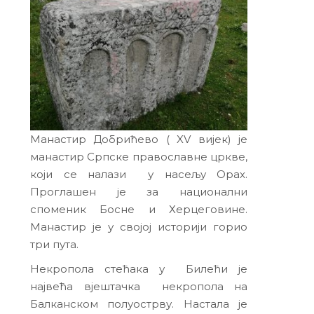
Манастир Добрићево ( XV вијек) је
манастир Српске православне цркве,
који се налази у насељу Орах.
Проглашен је за национални
споменик Босне и Херцеговине.
Манастир је у својој историји горио
три пута.
Некропола стећака у Билећи је
највећа вјештачка некропола на
Балканском полуострву. Настала је