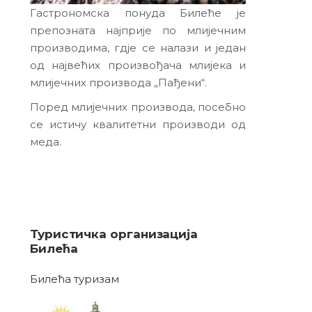
Гастрономска понуда Билеће је
препозната најприје по млијечним
производима, гдје се налази и један
од највећих произвођача млијека и
млијечних производа „Пађени“.
Поред млијечних производа, посебно
се истичу квалитетни производи од
меда.
Туристичка организација
Билећа
Билећа туризам