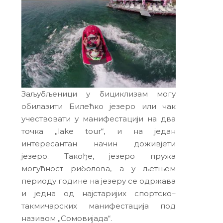
Заљубљеници у бициклизам могу
обилазити Билећко језеро или чак
учествовати у манифестацији на два
точка „lake tour“, и на један
интересантан начин доживјети
језеро. Такође, језеро пружа
могућност риболова, а у љетњем
периоду године на језеру се одржава
и једна од најстаријих спортско–
такмичарских манифестација под
називом „Сомовијада“.