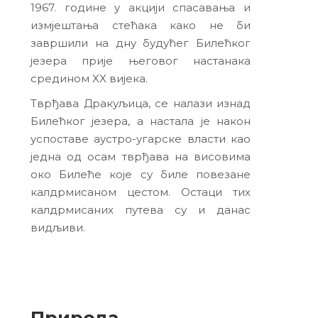
1967. године у акцији спасавања и
измјештања стећака како не би
завршили на дну будућег Билећког
језера прије његовог настанака
средином XX вијека.
Тврђава Дракуљица, се налази изнад
Билећког језера, а настала је након
успоставе аустро-угарске власти као
једна од осам тврђава на висовима
око Билеће које су биле повезане
калдрмисаном цестом. Остаци тих
калдрмисаних путева су и данас
видљиви.
Природа