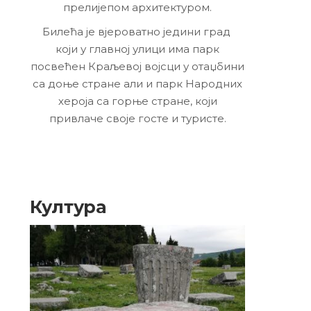
прелијепом архитектуром.
Билећа је вјероватно једини град
који у главној улици има парк
посвећен Краљевој војсци у отаџбини
са доње стране али и парк Народних
хероја са горње стране, који
привлаче своје госте и туристе.
Култура