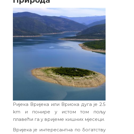
Ријека Вријека или Вриока дуга је 2.5
km и понире у истом том пољу
плавећи га у вријеме кишних мјесеци.
Вријека је интересантна по богатству