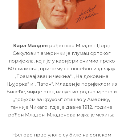
Карл Малден
рођен као Младен Џорџ
Секуловић амерички је глумац српског
поријекла, који је у каријери снимио преко
60 филмова, при чему се посебно издвајају
„Трамвај звани чежња“, „На доковима
Њујорка“ и „Патон“. Младен је поријеклом из
Билеће, чији је отац напустио родно мјесто и
„трбухом за крухом“ отишао у Америку,
тачније Чикаго, гдје је давне 1912. године
рођен Младен. Младенова мајка је чехиња.
Његове прве улоге су биле на српском