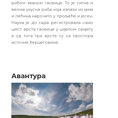
рибом званом гаовица. То је ситна и
веома укусна риба која излази из јама
и пећина нарочито у прољеће и јесен.
Наука је до сада регистровала само
шест врста гаовице у цијелом свијету
а од тога три врсте су са простора
источне Херцеговине.
Авантура