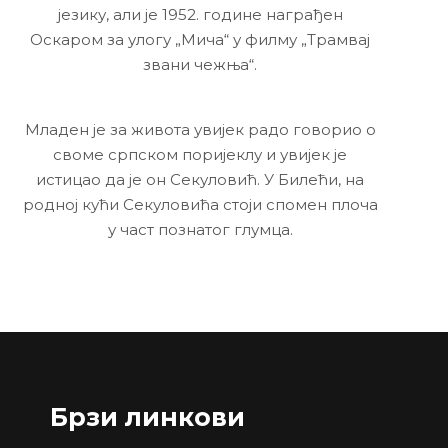
језику, али је 1952. године награђен
Оскаром за улогу „Мича“ у филму „Трамвај
звани чежња“.
Младен је за живота увијек радо говорио о
своме српском поријеклу и увијек је
истицао да је он Секуловић. У Билећи, на
родној кући Секуловића стоји спомен плоча
у част познатог глумца.
Брзи линкови