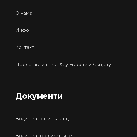
О нама
Инфо
Контакт
Представништва РС у Европи и Свијету
Документи
Водич за физичка лица
Водич за предузетнике