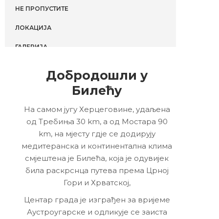
НЕ ПРОПУСТИТЕ
ЛОКАЦИЈА
ГАЛЕРИЈА
Добродошли у
Билећу
На самом југу Херцеговине, удаљена
од Требиња 30 km, а од Мостара 90
km, на мјесту гдје се додирују
медитеранска и континентална клима
смјештена је Билећа, која је одувијек
била раскрснца путева према Црној
Гори и Хрватској,
Центар града је изграђен за вријеме
Аустроугарске и одликује се заиста