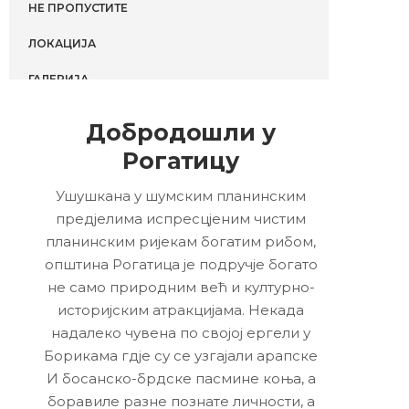
НЕ ПРОПУСТИТЕ
ЛОКАЦИЈА
ГАЛЕРИЈА
Добродошли у
Рогатицу
Ушушкана у шумским планинским
предјелима испресцјеним чистим
планинским ријекам богатим рибом,
општина Рогатица је подручје богато
не само природним већ и културно-
историјским атракцијама. Некада
надалеко чувена по својој ергели у
Борикама гдје су се узгајали арапске
И босанско-брдске пасмине коња, а
боравиле разне познате личности, а