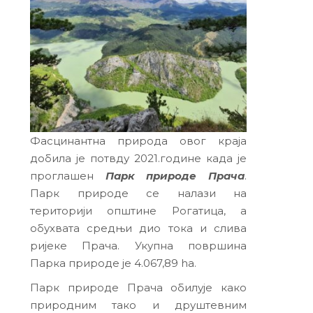
Фасцинантна природа овог краја
добила је потвду 2021.године када је
проглашен
Парк природе Прача
.
Парк природе се налази на
територији општине Рогатица, а
обухвата средњи дио тока и слива
ријеке Прача. Укупна површина
Парка природе је 4.067,89 ha.
Парк природе Прача обилује како
природним тако и друштевним