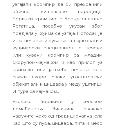
узгајали кромпир да би прехранили
обично вишечлане породице.
Борички кромпир је бренд општине
Рогатица, посебно укусан због
предјела у којима се узгаја. Погодан је
и за печење и кување, а најпознатији
кулинарски специјалитет је печени
или кувани кромпир са младим
скорупом-кајмаком и као прилог уз
свињско или јагњеће печење које
служи скоро сваки угоститељски
објекат али и цицвара у меду, уштипци
И пура са кајмаком..
Уколико боравите у сеоском
домаћинству Зиличина свакако
наручите неко од традиционална јела
као што су пура, цицвара, пита и месо