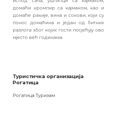
испод сача, уштипци са кајмаком,
домаћи кромпир са кајмаком, као и
домаће ракије, вина и сокови, који су
понос домаћина и један од битних
разлога због којих гости посјећују ово
мјесто већ годинама.
Туристичка организација
Рогатица
Рогатица Туризам