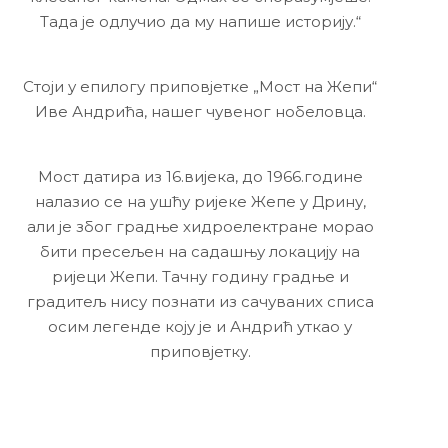
Тада је одлучио да му напише историју.“
Стоји у епилогу приповјетке „Мост на Жепи“
Иве Андрића, нашег чувеног нобеловца.
Мост датира из 16.вијека, до 1966.године
налазио се на ушћу ријеке Жепе у Дрину,
али је због градње хидроелектране морао
бити пресељен на садашњу локацију на
ријеци Жепи. Тачну годину градње и
градитељ нису познати из сачуваних списа
осим легенде коју је и Андрић уткао у
приповјетку.