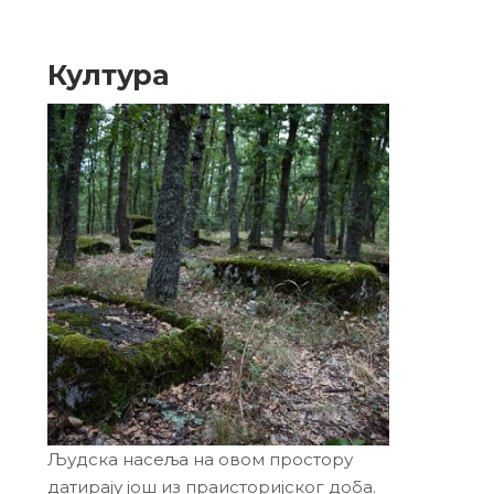
Култура
Људска насеља на овом простору
датирају још из праисторијског доба.