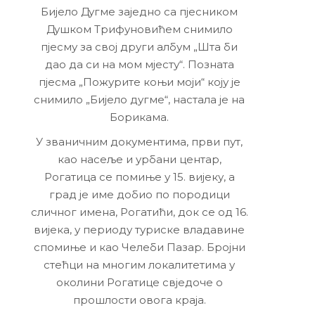
Бијело Дугме заједно са пјесником
Душком Трифуновићем снимило
пјесму за свој други албум „Шта би
дао да си на мом мјесту“. Позната
пјесма „Пожурите коњи моји“ коју је
снимило „Бијело дугме“, настала је на
Борикама.
У званичним документима, први пут,
као насеље и урбани центар,
Рогатица се помиње у 15. вијеку, а
град је име добио по породици
сличног имена, Рогатићи, док се од 16.
вијека, у периоду туриске владавине
спомиње и као Челеби Пазар. Бројни
стећци на многим локалитетима у
околини Рогатице свједоче о
прошлости овога краја.