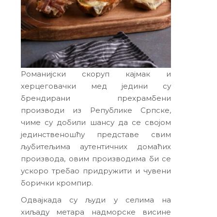
Романијски скоруп кајмак и
херцеговачки мед једини су
брендирани прехрамбени
производи из Републике Српске,
чиме су добили шансу да се својом
јединственошћу представе свим
љубитељима аутентичних домаћих
производа, овим производима би се
ускоро требао придружити и чувени
борички кромпир.
Одвајкада су људи у селима на
хиљаду метара надморске висине