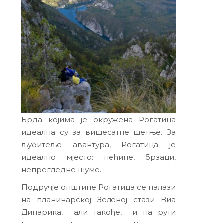
Брда којима је окружена Рогатица
идеална су за вишесатне шетње. За
љубитеље авантура, Рогатица је
идеално мјесто: пећине, брзаци,
непрегледне шуме.
Подручје општине Рогатица се налази
на планинарској Зеленој стази Виа
Динарика, али такође, и на рути