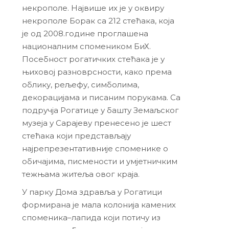
некрополе. Највише их је у оквиру
некрополе Борак са 212 стећака, која
је од 2008.године проглашена
националним спомеником БиХ.
Посебност рогатичких стећака је у
њиховој разноврсности, како према
облику, рељефу, симболима,
декорацијама и писаним порукама. Са
подручја Рогатице у башту Земаљског
музеја у Сарајеву пренесено је шест
стећака који представљају
најрепрезентативније споменике о
обичајима, писмености и умјетничким
тежњама житеља овог краја.
У парку Дома здравља у Рогатици
формирана је мала колонија камених
споменика–лапида који потичу из