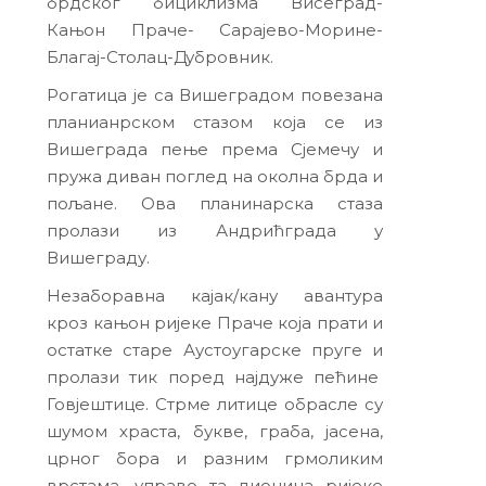
брдског бициклизма Висеград-
Кањон Праче- Сарајево-Морине-
Благај-Столац-Дубровник.
Рогатица је са Вишеградом повезана
планианрском стазом која се из
Вишеграда пење према Сјемечу и
пружа диван поглед на околна брда и
пољане. Ова планинарска стаза
пролази из Андрићграда у
Вишеграду.
Незаборавна кајак/кану авантура
кроз кањон ријеке Праче која прати и
остатке старе Аустоугарске пруге и
пролази тик поред најдуже пећине
Говјештице. Стрме литице обрасле су
шумом храста, букве, граба, јасена,
црног бора и разним грмоликим
врстама, управо та дионица ријеке