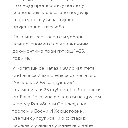
По својој прошлости, у погледу
словенских насеља, ово подручје
спада у регију византијско-
оријенталног насљеђа.
Рогатица, као насеље и урбани
центар, спомиње се у званичним
документима први пут још 1425.
године.
У Рогатици се налази 88 локалитета
стећака са 2 628 стећака од чега око
176 плоча, 2165 сандука, 264
сљеменика и 23 стубова. По бројности
стећака Рогатица се налази на другом
мјесту у Републици Српској, а на
трећем у Босни И Херцеговини.
Стећци су груписани око старих
насеља и у њима су мање или веће