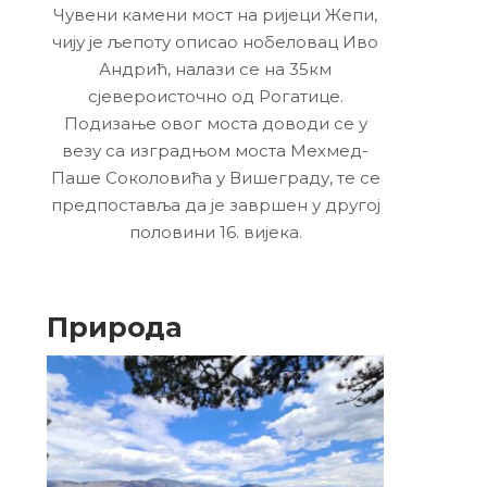
Чувени камени мост на ријеци Жепи,
чију је љепоту описао нобеловац Иво
Андрић, налази се на 35км
сјевероисточно од Рогатице.
Подизање овог моста доводи се у
везу са изградњом моста Мехмед-
Паше Соколовића у Вишеграду, те се
предпоставља да је завршен у другој
половини 16. вијека.
Природа