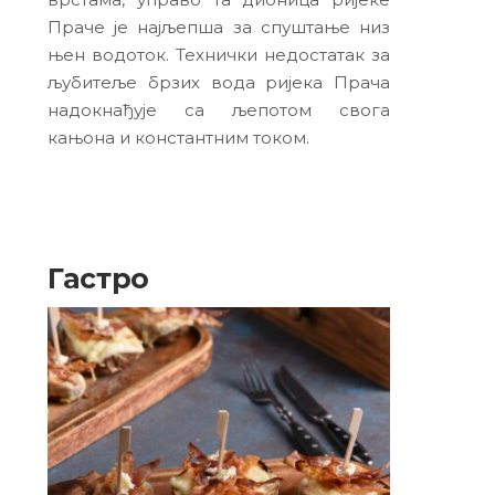
Праче је најљепша за спуштање низ
њен водоток. Технички недостатак за
љубитеље брзих вода ријека Прача
надокнађује са љепотом свога
кањона и константним током.
Гастро