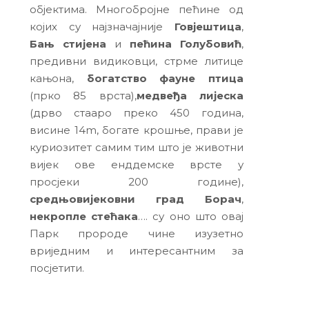
објектима. Многобројне пећине од
којих су најзначајније
Говјештица
,
Бањ стијена
и
пећина Голубовић
,
предивни видиковци, стрме литице
кањона,
богатство фауне птица
(прко 85 врста),
медвеђа лијеска
(дрво стааро преко 450 година,
висине 14m, богате крошње, прави је
куриозитет самим тим што је животни
вијек ове енддемске врсте у
просјеки 200 године),
средњовијековни град Борач
,
некропле стећака
…. су оно што овај
Парк пророде чине изузетно
вриједним и интересантним за
посјетити.