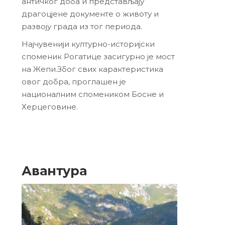
античког доба и представљају
драгоцјене документе о животу и
развоју града из тог периода.
Најчувенији културно-историјски
споменик Рогатице засигурно је мост
на Жепи.Због свих карактеристика
овог добра, проглашен је
националним спомеником Босне и
Херцеговине.
Авантура