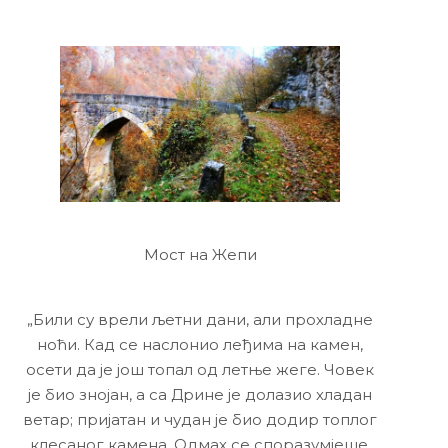
Мост на Жепи
„Били су врели љетни дани, али прохладне
ноћи. Кад се наслонио леђима на камен,
осети да је још топал од летње жеге. Човек
је био знојан, а са Дрине је долазио хладан
ветар; пријатан и чудан је био додир топлог
клесаног камена. Одмах се споразумјеше.